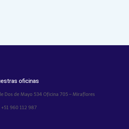
estras oficinas
le Dos de Mayo 534 Oficina 705 – Miraflores
. +51 960 112 987