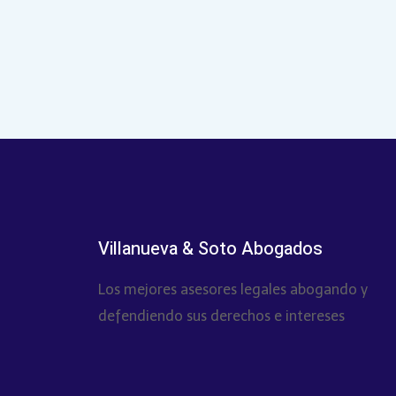
Villanueva & Soto Abogados
Los mejores asesores legales abogando y
defendiendo sus derechos e intereses