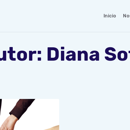
Inicio
No
utor: Diana So