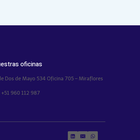
estras oficinas
le Dos de Mayo 534 Oficina 705 – Miraflores
. +51 960 112 987